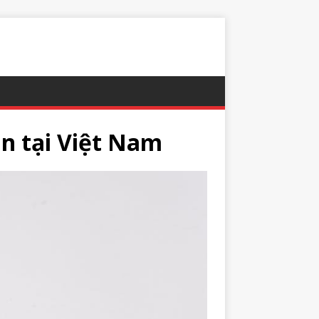
n tại Việt Nam