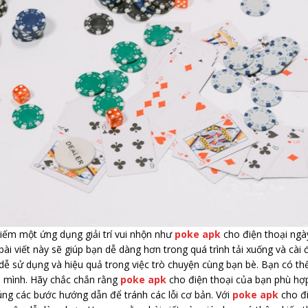
kiếm một ứng dụng giải trí vui nhộn như
poke apk
cho điện thoại ngà
bài viết này sẽ giúp bạn dễ dàng hơn trong quá trình tải xuống và cài 
dễ sử dụng và hiệu quả trong việc trò chuyện cùng bạn bè. Bạn có th
a mình. Hãy chắc chắn rằng
poke apk
cho điện thoại của bạn phù hợp 
ng các bước hướng dẫn để tránh các lỗi cơ bản. Với
poke apk
cho đi