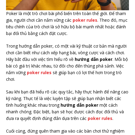
Poker là một trò chơi bài phổ biến trên toàn thế giới. Để tham
gia, người chơi cần nắm vững các
poker rules
. Theo đó, mục
tiêu chính của trò chơi là sở hữu bộ bài mạnh nhất hoặc đánh
bại đối thủ bằng cách đặt cược.
Trong hướng dẫn poker, có một vài kỹ thuật cơ bản mà người
chơi cần biết như cách xếp hạng bài, vòng cược và cách chơi.
Hãy bắt đầu với việc tìm hiểu rõ về
hướng dẫn poker
. Mỗi bộ
bài có giá trị khác nhau, từ đôi cho đến thùng phá sảnh. Việc
nắm vững
poker rules
sẽ giúp bạn có lợi thế hơn trong trò
chơi.
Sau khi bạn đã hiểu rõ các quy tắc, hãy thực hành để nâng cao
kỹ năng. Thực tế là việc luyện tập sẽ giúp bạn nhận biết các
tình huống khác nhau trong
hướng dẫn poker
một cách
nhanh chóng. Đặc biệt, bạn sẽ học được cách đọc đối thủ và
đưa ra quyết định đúng đắn dựa trên các
poker rules
.
Cuối cùng, đừng quên tham gia vào các bàn chơi thử nghiệm