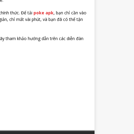
é.
hính thức. Để tải
poke apk
, bạn chỉ cần vào
iản, chỉ mất vài phút, và bạn đã có thể tận
 hãy tham khảo hướng dẫn trên các diễn đàn