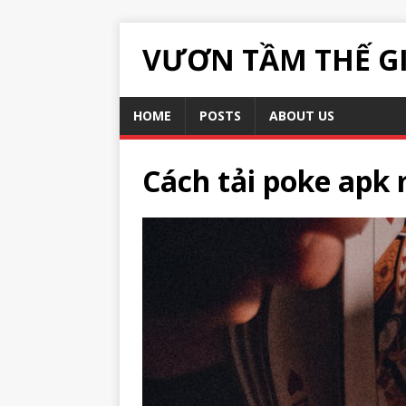
VƯƠN TẦM THẾ GI
HOME
POSTS
ABOUT US
Cách tải poke apk 