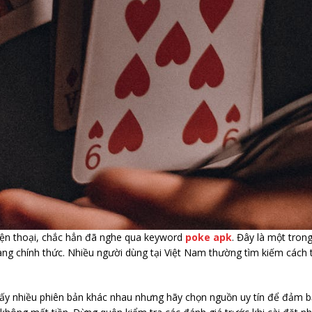
iện thoại, chắc hẳn đã nghe qua keyword
poke apk
. Đây là một tron
g chính thức. Nhiều người dùng tại Việt Nam thường tìm kiếm cách 
ấy nhiều phiên bản khác nhau nhưng hãy chọn nguồn uy tín để đảm bả